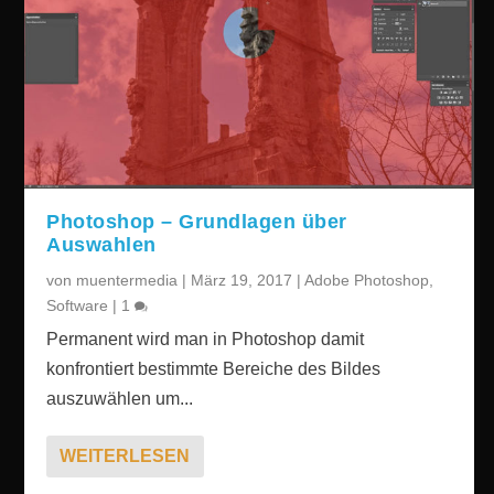
Photoshop – Grundlagen über
Auswahlen
von
muentermedia
|
März 19, 2017
|
Adobe Photoshop
,
Software
|
1
Permanent wird man in Photoshop damit
konfrontiert bestimmte Bereiche des Bildes
auszuwählen um...
WEITERLESEN