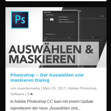
Photoshop – Der Auswählen und
maskieren Dialog
von
muentermedia
|
März 15, 2017
|
Adobe Photoshop
,
Software
|
0
In Adobe Photoshop CC kam mit einem Update
irgendwann der neue „Auswählen und...