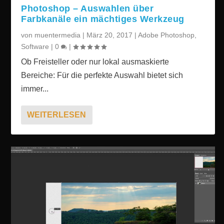
Photoshop – Auswahlen über
Farbkanäle ein mächtiges Werkzeug
von
muentermedia
|
März 20, 2017
|
Adobe Photoshop
,
Software
|
0
|
Ob Freisteller oder nur lokal ausmaskierte
Bereiche: Für die perfekte Auswahl bietet sich
immer...
WEITERLESEN