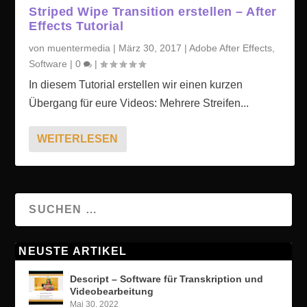
Striped Wipe Transition erstellen – After
Effects Tutorial
von
muentermedia
|
März 30, 2017
|
Adobe After Effects
,
Software
|
0
|
In diesem Tutorial erstellen wir einen kurzen
Übergang für eure Videos: Mehrere Streifen...
WEITERLESEN
NEUSTE ARTIKEL
Descript – Software für Transkription und
Videobearbeitung
Mai 30, 2022