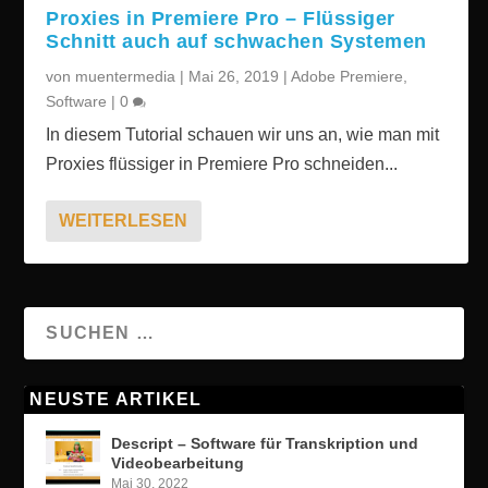
Proxies in Premiere Pro – Flüssiger
Schnitt auch auf schwachen Systemen
von
muentermedia
|
Mai 26, 2019
|
Adobe Premiere
,
Software
|
0
In diesem Tutorial schauen wir uns an, wie man mit
Proxies flüssiger in Premiere Pro schneiden...
WEITERLESEN
NEUSTE ARTIKEL
Descript – Software für Transkription und
Videobearbeitung
Mai 30, 2022