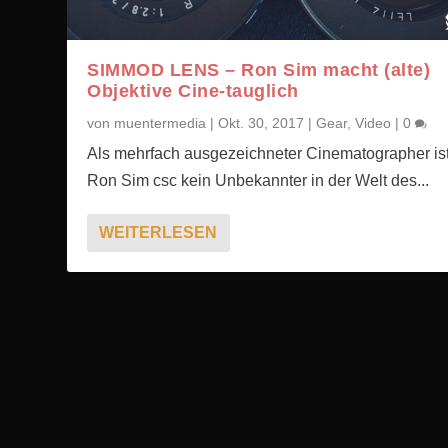
SIMMOD LENS – Ron Sim macht (alte)
Objektive Cine-tauglich
von
muentermedia
|
Okt. 30, 2017
|
Gear
,
Video
|
0
Als mehrfach ausgezeichneter Cinematographer is
Ron Sim csc kein Unbekannter in der Welt des...
WEITERLESEN