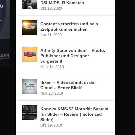
DSLM/DSLR Kameras
Okt. 18, 2020
Content verbreiten und sein
Zielpublikum erreichen
Apr. 11, 2020
Affinity Suite von Serif – Photo,
Publisher und Designer
vorgestellt
März 14, 2020
flixier – Videoschnitt in der
Cloud – Erster Blick!
Nov. 28, 2019
Konova KMS-S2 Motorkit System
für Slider – Review (motorized
Slider)
Okt. 19, 2019