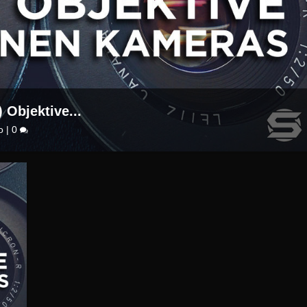
Objektive...
o
|
0