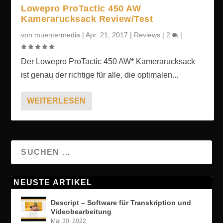
Lowepro ProTactic 450 AW
Kamerarucksack Review/Test
von
muentermedia
|
Apr. 21, 2017
|
Reviews
|
2
|
Der Lowepro ProTactic 450 AW* Kamerarucksack
ist genau der richtige für alle, die optimalen...
WEITERLESEN
NEUSTE ARTIKEL
Descript – Software für Transkription und
Videobearbeitung
Mai 30, 2022