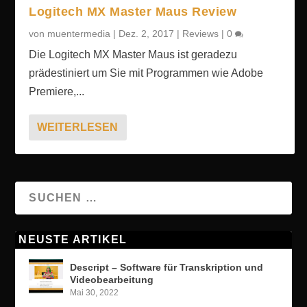
Logitech MX Master Maus Review
von
muentermedia
|
Dez. 2, 2017
|
Reviews
|
0
Die Logitech MX Master Maus ist geradezu
prädestiniert um Sie mit Programmen wie Adobe
Premiere,...
WEITERLESEN
NEUSTE ARTIKEL
Descript – Software für Transkription und
Videobearbeitung
Mai 30, 2022