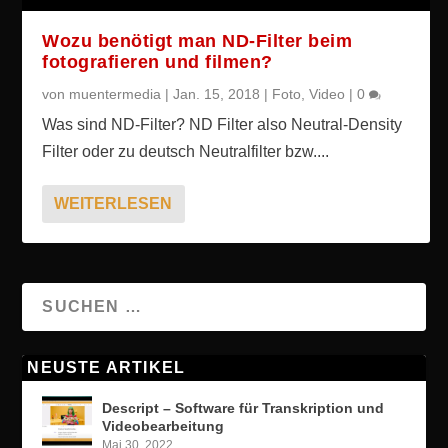
Wozu benötigt man ND-Filter beim
fotografieren und filmen?
von
muentermedia
|
Jan. 15, 2018
|
Foto
,
Video
|
0
Was sind ND-Filter? ND Filter also Neutral-Density
Filter oder zu deutsch Neutralfilter bzw....
WEITERLESEN
NEUSTE ARTIKEL
Descript – Software für Transkription und
Videobearbeitung
Mai 30, 2022