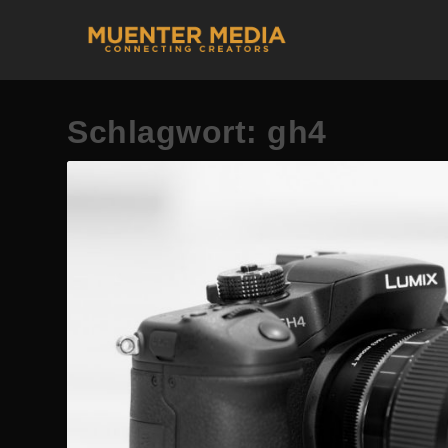
Schlagwort:
gh4