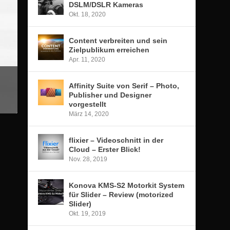
DSLM/DSLR Kameras
Okt. 18, 2020
Content verbreiten und sein
Zielpublikum erreichen
Apr. 11, 2020
Affinity Suite von Serif – Photo,
Publisher und Designer
vorgestellt
März 14, 2020
flixier – Videoschnitt in der
Cloud – Erster Blick!
Nov. 28, 2019
Konova KMS-S2 Motorkit System
für Slider – Review (motorized
Slider)
Okt. 19, 2019