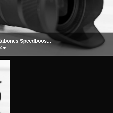
tabones Speedboos...
|
0