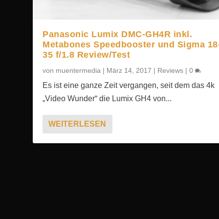
Panasonic Lumix DMC-GH4R inkl.
Metabones Speedbooster und Sigma 18
35 f/1.8 Review/Test
von
muentermedia
|
März 14, 2017
|
Reviews
|
0
Es ist eine ganze Zeit vergangen, seit dem das 4k
„Video Wunder“ die Lumix GH4 von...
WEITERLESEN