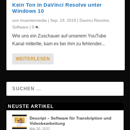
Kein Ton in DaVinci Resolve unter
Windows 10
von
muentermedia
|
Sep. 19, 2019
|
Davinci Resolve
,
Software
|
0
Wie uns ein Zuschauer auf unserem YouTube
Kanal mitteilte, kam es bei ihm zu fehlender...
WEITERLESEN
NEUSTE ARTIKEL
Descript – Software für Transkription und
Videobearbeitung
Mai 30, 2022