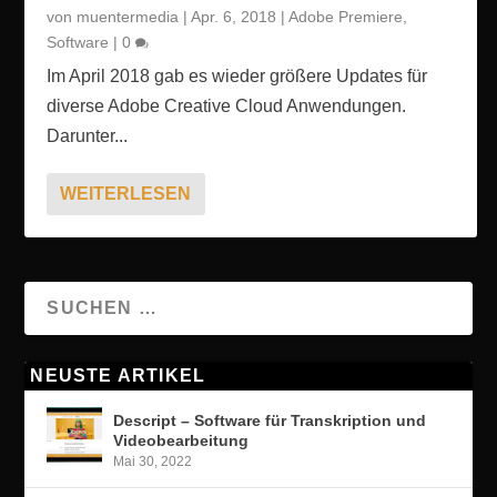
von
muentermedia
|
Apr. 6, 2018
|
Adobe Premiere
,
Software
|
0
Im April 2018 gab es wieder größere Updates für
diverse Adobe Creative Cloud Anwendungen.
Darunter...
WEITERLESEN
NEUSTE ARTIKEL
Descript – Software für Transkription und
Videobearbeitung
Mai 30, 2022