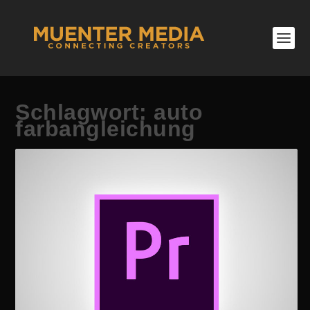
Schlagwort:
auto
farbangleichung